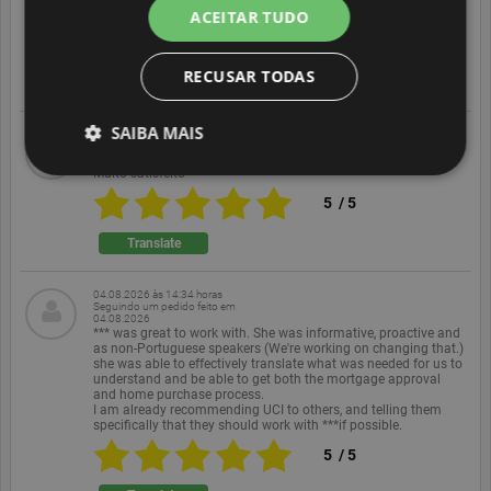
atenciosa em todos os detalhes
ACEITAR TUDO
5
/
5
RECUSAR TODAS
Translate
SAIBA MAIS
04.08.2026 às 14:38 horas
Seguindo um pedido feito em
04.08.2026
Muito satisfeito
5
/
5
Estritamente necessários
Desempenho
Translate
Segmentação
Funcionalidade
Não classificado
04.08.2026 às 14:34 horas
Seguindo um pedido feito em
04.08.2026
Strictly necessary cookies allow core website
*** was great to work with. She was informative, proactive and
functionality such as user login and account
as non-Portuguese speakers (We're working on changing that.)
management. The website cannot be used properly
she was able to effectively translate what was needed for us to
without strictly necessary cookies.
understand and be able to get both the mortgage approval
and home purchase process.
Provedor /
I am already recommending UCI to others, and telling them
Nome
Expiração
Descrição
Domínio
specifically that they should work with ***if possible.
5
/
5
PHPSESSID
Sessão
Cookie gerado
PHP.net
por aplicativos
www.ekomi.de
baseados na