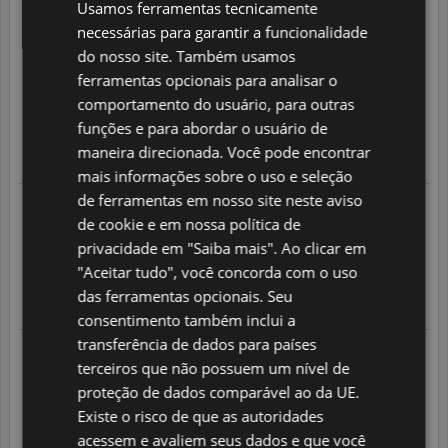
Usamos ferramentas tecnicamente
04.08.2026 às 23:26 horas
ITALIAN
Seguindo um pedido feito em
necessárias para garantir a funcionalidade
04.08.2026
Estou muito satisfeita com a UCI, em especial ao*** que foi
POLISH
do nosso site. Também usamos
sempre muito prestativo , sempre me respondendo as minhas
ferramentas opcionais para analisar o
dúvidas a qualquer hora e sempre rápido.
PORTUGUESE
Profissionalismo e dedicação foi excepcional
comportamento do usuário, para outras
5
/
5
SPANISH
funções e para abordar o usuário de
maneira direcionada. Você pode encontrar
GB
Translate
mais informações sobre o uso e seleção
AZ
de ferramentas em nosso site neste aviso
04.08.2026 às 18:27 horas
Seguindo um pedido feito em
de cookie e em nossa política de
ARABIC
04.08.2026
Muita satisfeita. marta foi impecável
privacidade em "Saiba mais". Ao clicar em
JAPANESE
5
/
5
"Aceitar tudo", você concorda com o uso
CZ
das ferramentas opcionais. Seu
Translate
consentimento também inclui a
SLOVAK
transferência de dados para países
04.08.2026 às 17:45 horas
Seguindo um pedido feito em
terceiros que não possuem um nível de
04.08.2026
Conheci a UCI através do *** e na sequência da ***. Foram os
proteção de dados comparável ao da UE.
dois inexcedíveis e muito profissionais. Fiquei, através deles,
Existe o risco de que as autoridades
muito bem impressionado com a UCI
acessem e avaliem seus dados e que você
5
/
5