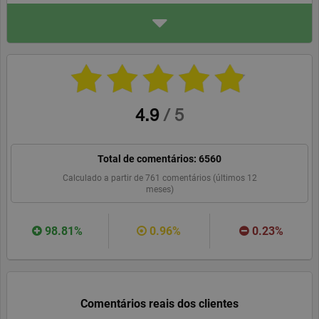
ENDEREÇO
UCI – União de Creditos Im
obiliários
Av Eng Duarte Pacheco, To
rre 1 – 10º
1070101, LISBOA
uci.pt
WEBSITE
RECOMENDAR
4.9
/
5
Total de comentários:
6560
Calculado a partir de
761
comentários (últimos 12
meses)
98.81%
0.96%
0.23%
Comentários reais dos clientes