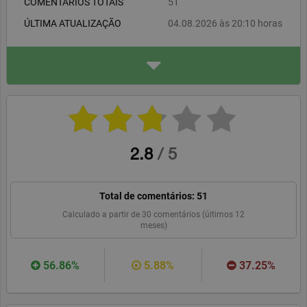
COMENTÁRIOS TOTAIS
51
ÚLTIMA ATUALIZAÇÃO
04.08.2026 às 20:10 horas
ENDEREÇO
naninails.pt
Baška 278
739 01 Baška CZ
naninails.pt
WEBSITE
RECOMENDAR
2.8
/
5
Total de comentários:
51
Calculado a partir de
30
comentários (últimos 12
meses)
56.86%
5.88%
37.25%