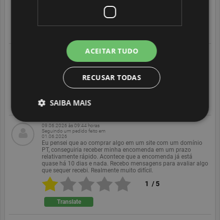
5
/
5
Translate
ACEITAR TUDO
12.06.2026 às 19:27 horas
Seguindo um pedido feito em
06.06.2026
Ainda não recebi a encomenda, nem sei onde está.
RECUSAR TODAS
2
/
5
SAIBA MAIS
Translate
09.06.2026 às 09:44 horas
Seguindo um pedido feito em
01.06.2026
Estritamente necessários
Desempenho
Eu pensei que ao comprar algo em um site com um domínio
PT, conseguiria receber minha encomenda em um prazo
Segmentação
Funcionalidade
relativamente rápido. Acontece que a encomenda já está
quase há 10 dias e nada. Recebo mensagens para avaliar algo
Não classificado
que sequer recebi. Realmente muito difícil.
1
/
5
Strictly necessary cookies allow core website
functionality such as user login and account
Translate
management. The website cannot be used properly
without strictly necessary cookies.