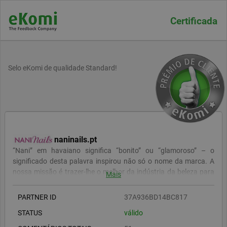
Certificada
Selo eKomi de qualidade Standard!
naninails.pt
“Nani” em havaiano significa “bonito” ou “glamoroso” – o
significado desta palavra inspirou năo só o nome da marca. A
nossa missăo é trazer-lhe o melhor da indústria da beleza para
Mais
que se sinta tăo bonita e glamorosa quanto possível.
PARTNER ID
37A936BD14BC817
STATUS
válido