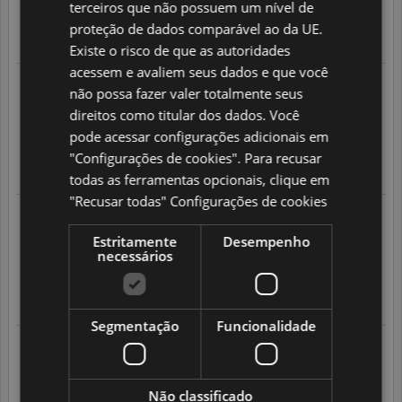
terceiros que não possuem um nível de
1
/
5
proteção de dados comparável ao da UE.
Translate
Existe o risco de que as autoridades
acessem e avaliem seus dados e que você
30.06.2026 às 08:00 horas
não possa fazer valer totalmente seus
Seguindo um pedido feito em
22.06.2026
direitos como titular dos dados. Você
Rapidez na entrega.
pode acessar configurações adicionais em
5
/
5
"Configurações de cookies". Para recusar
Translate
todas as ferramentas opcionais, clique em
"Recusar todas"
Configurações de cookies
21.06.2026 às 21:38 horas
Seguindo um pedido feito em
14.06.2026
Estritamente
Desempenho
Eu ainda não recebi minha encomenda.. então pela demora.
necessários
1
/
5
Translate
Segmentação
Funcionalidade
17.06.2026 às 21:02 horas
Seguindo um pedido feito em
08.06.2026
Serviço muito bom, com todas as informações explicitas e
necessárias. E-mail com todas as informações sobre a
Não classificado
encomenda, bem como o transporte.