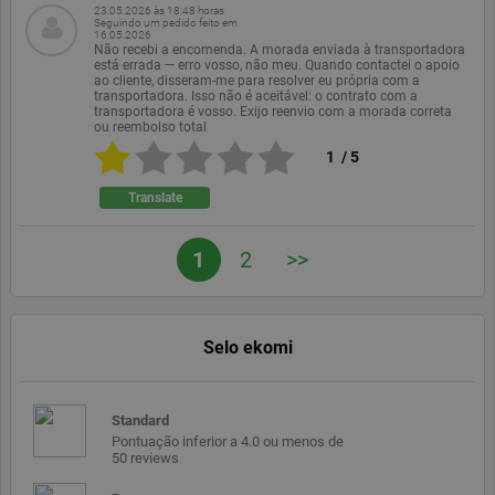
Provedor /
23.05.2026 às 18:48 horas
Nome
Expiração
Descrição
Seguindo um pedido feito em
Domínio
16.05.2026
Não recebi a encomenda. A morada enviada à transportadora
PHPSESSID
Sessão
Cookie gerado
PHP.net
está errada — erro vosso, não meu. Quando contactei o apoio
por aplicativos
www.ekomi.de
ao cliente, disseram-me para resolver eu própria com a
baseados na
transportadora. Isso não é aceitável: o contrato com a
linguagem
transportadora é vosso. Exijo reenvio com a morada correta
PHP. Este é um
ou reembolso total
identificador
de propósito
1
/
5
geral usado
para manter
Translate
variáveis de
sessão do
usuário.
Normalmente é
1
2
>>
um número
gerado
aleatoriamente,
como ele é
usado pode ser
específico para
Selo ekomi
o site, mas um
bom exemplo é
manter o status
de logado de
um usuário
Standard
entre as
Pontuação inferior a 4.0 ou menos de
páginas.
50 reviews