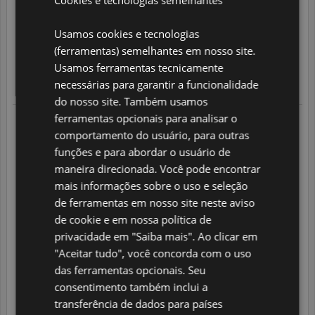
DUTCH
16.07.2026 às 13:36 horas
Seguindo um pedido feito em
08.07.2026
FRENCH
Usamos cookies e tecnologias
Não me foi entregue a encomenda já foi feita a 8 dias 6 dias
úteis se passaram.
(ferramentas) semelhantes em nosso site.
GERMAN
1
/
5
Usamos ferramentas tecnicamente
ITALIAN
necessárias para garantir a funcionalidade
Translate
POLISH
do nosso site. Também usamos
ferramentas opcionais para analisar o
04.07.2026 às 08:48 horas
PORTUGUESE
Seguindo um pedido feito em
comportamento do usuário, para outras
26.06.2026
Exmos. Senhores,
SPANISH
funções e para abordar o usuário de
A Papelaria Condes, Lda., vem por este meio apresentar uma
maneira direcionada. Você pode encontrar
GB
reclamação formal relativamente à encomenda de dois
mais informações sobre o uso e seleção
alicates de cutículas, efetuada junto da vossa empresa e
integralmente paga em 27/06/2022, a qual, até à presente
AZ
de ferramentas em nosso site neste aviso
data, continua sem ter sido entregue.
de cookie e em nossa política de
ARABIC
É incompreensível e inaceitável que, apesar do pagamento
efetuado, a encomenda permaneça por entregar, sem qualquer
privacidade em "Saiba mais". Ao clicar em
JAPANESE
justificação ou solução adequada por parte da NaniNails.
"Aceitar tudo", você concorda com o uso
Esta situação tem causado prejuízos à nossa empresa, uma
CZ
das ferramentas opcionais. Seu
vez que os produtos se destinavam à atividade comercial da
Papelaria Condes, comprometendo o cumprimento dos
consentimento também inclui a
SLOVAK
nossos compromissos perante os clientes e afetando o normal
transferência de dados para países
funcionamento da nossa atividade.